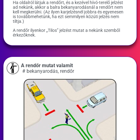
Ha oldalról látjuk a rendőrt, és a kezével hívó-terelő jelzést
ad nekünk, akkor a balra bekanyarodásnál a rendőrt nem
kell megkerülni. (Az ilyen karjelzésnél jobbra és egyenesen
is továbbmehetünk, ha ezt semmilyen közúti jelzés nem
tiltja.)
A rendőr ilyenkor „Tilos” jelzést mutat a nekünk szemből
érkezőknek.
A rendőr mutat valamit
#
bekanyarodás
,
rendőr