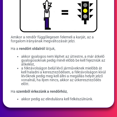
Amikor a rendőr függőlegesen felemeli a karját, az a
forgalom irányának megváltozását jelzi.
Ha a
rendőrt oldalról
látjuk,
akkor gyalogos nem léphet az úttestre, a már átkelő
gyalogosoknak pedig minél előbb be kell fejezniük az
átkelést,
a féktávolságon belül lévő járműveknek mielőbb át
kell haladni a kereszteződésen, a féktávolságon kívül
lévőknek pedig meg kell állni a megállás helyét jelző
vonalnál, ha ilyen nincs, akkor az útkereszteződés
előtt.
Ha
szemből érkezünk a rendőrhöz
,
akkor pedig az elindulásra kell felkészülnünk.