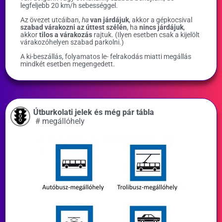
legfeljebb 20 km/h sebességgel.
Az övezet utcáiban,
ha
van járdájuk
, akkor a gépkocsival
szabad várakozni az úttest szélén
, ha
nincs járdájuk
,
akkor
tilos a várakozás
rajtuk. (Ilyen esetben csak a kijelölt
várakozóhelyen szabad parkolni.)
A ki-beszállás, folyamatos le- felrakodás miatti megállás
mindkét esetben megengedett.
Útburkolati jelek és még pár tábla
#
megállóhely