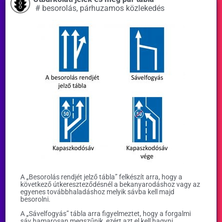
#
besorolás
,
párhuzamos közlekedés
A „Besorolás rendjét jelző tábla” felkészít arra, hogy a
következő útkereszteződésnél a bekanyarodáshoz vagy az
egyenes továbbhaladáshoz melyik sávba kell majd
besorolni.
A „Sávelfogyás” tábla arra figyelmeztet, hogy a forgalmi
sáv hamarosan megszűnik, ezért azt el kell hagyni.