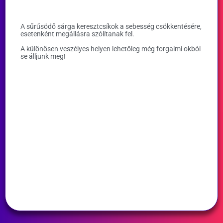
A sűrűsödő sárga keresztcsíkok a sebesség csökkentésére,
esetenként megállásra szólítanak fel.
A különösen veszélyes helyen lehetőleg még forgalmi okból
se álljunk meg!