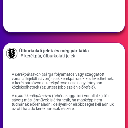
Útburkolati jelek és még pár tábla
#
kerékpár
,
útburkolati jelek
A
kerékpársávon
(sárga folyamatos vagy szaggatott
vonallal kijelölt sávon) csak kerékpárosok közlekedhetnek.
A kerékpársávon a kerékpárosok csak egy irányban
közlekedhetnek (az úttest jobb szélén előrefelé).
A
nyitott kerékpársávot
(fehér szaggatott vonallal kijelölt
sávot) más járművek is érinthetik, ha másképp nem
tudnának előrehaladni, de ilyenkor elsőbbséget kell adniuk
az ott haladó kerékpárosok részére.