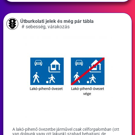
Útburkolati jelek és még pár tábla
#
sebesség
,
várakozás
A lakó-pihenő övezetbe járművel
csak célforgalomban
(ott
van dolgunk vagy ott lakunk) szabad behajtani, de