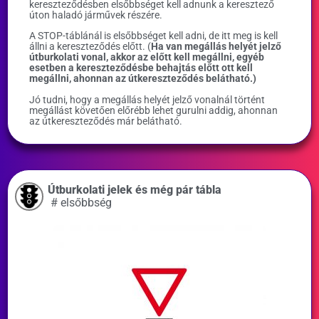
kereszteződésben elsőbbséget kell adnunk a keresztező
úton haladó járművek részére.
A STOP-táblánál is elsőbbséget kell adni, de itt meg is kell
állni a kereszteződés előtt. (
Ha van megállás helyét jelző
útburkolati vonal, akkor az előtt kell megállni, egyéb
esetben a kereszteződésbe behajtás előtt ott kell
megállni, ahonnan az útkereszteződés belátható.)
Jó tudni, hogy a megállás helyét jelző vonalnál történt
megállást követően előrébb lehet gurulni addig, ahonnan
az útkereszteződés már belátható.
Útburkolati jelek és még pár tábla
#
elsőbbség