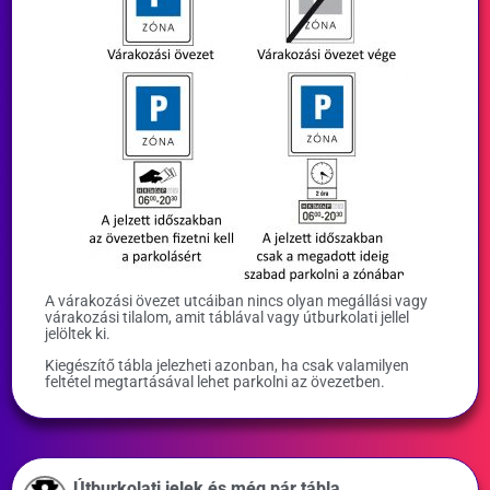
A várakozási övezet utcáiban nincs olyan megállási vagy
várakozási tilalom, amit táblával vagy útburkolati jellel
jelöltek ki.
Kiegészítő tábla jelezheti azonban, ha csak valamilyen
feltétel megtartásával lehet parkolni az övezetben.
Útburkolati jelek és még pár tábla