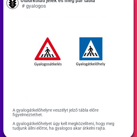
Útburkolati jelek és még pár tábla
#
gyalogos
A gyalogátkelőhelyre veszélyt jelző tábla előre
figyelmeztethet.
A gyalogátkelőhelyet úgy kell megközelíteni, hogy meg
tudjunk állni előtte, ha gyalogos akar átkelni rajta.