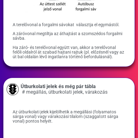
A terelővonal a forgalmi sávokat választja el egymástól.
A záróvonal megtiltja az áthajtást a szomszédos forgalmi
sávba.
Ha záró- és terelővonal együtt van, akkor a terelővonal
felőli oldalról át szabad hajtani rajtuk (pl. előzésnél vagy az
út bal oldalán lévő ingatlanra történő befordulásnál).
Útburkolati jelek és még pár tábla
#
megállás
,
útburkolati jelek
,
várakozás
Az útburkolati jelek kijelölhetik a megállási (folyamatos
sárga vonal) vagy várakozási tilalom (szaggatott sárga
vonal) pontos helyét.