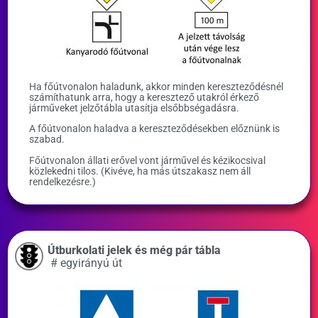
Ha főútvonalon haladunk, akkor minden kereszteződésnél
számíthatunk arra, hogy a keresztező utakról érkező
járműveket jelzőtábla utasítja elsőbbségadásra.
A főútvonalon haladva a kereszteződésekben előznünk is
szabad.
Főútvonalon állati erővel vont járművel és kézikocsival
közlekedni tilos. (Kivéve, ha más útszakasz nem áll
rendelkezésre.)
Útburkolati jelek és még pár tábla
#
egyirányú út