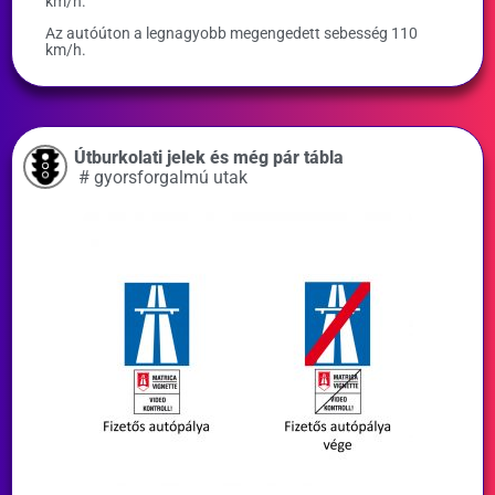
km/h.
Az autóúton a legnagyobb megengedett sebesség 110
km/h.
Útburkolati jelek és még pár tábla
#
gyorsforgalmú utak