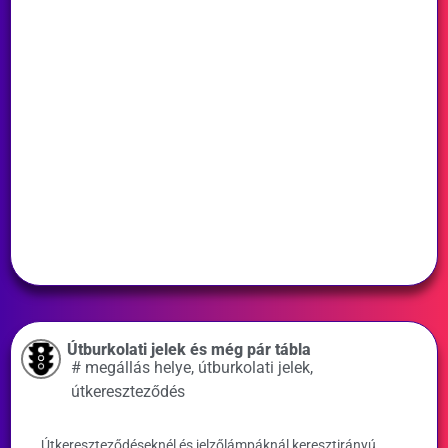
Útburkolati jelek és még pár tábla
#
megállás helye
,
útburkolati jelek
,
útkereszteződés
Útkereszteződéseknél és jelzőlámpáknál keresztirányú