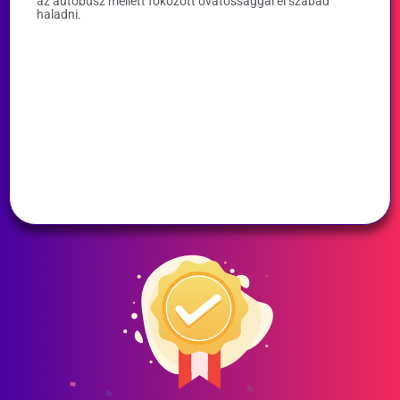
az autóbusz mellett fokozott óvatossággal el szabad
haladni.