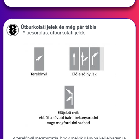
Útburkolati jelek és még pár tábla
#
besorolás
,
útburkolati jelek
A terelőnyíl megmutatja, hogy melyik irányba kell elhagyni a