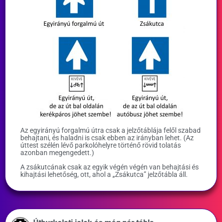
Az egyirányú forgalmú útra csak a jelzőtáblája felől szabad
behajtani, és haladni is csak ebben az irányban lehet. (Az
úttest szélén lévő parkolóhelyre történő rövid tolatás
azonban megengedett.)
A zsákutcának csak az egyik végén végén van behajtási és
kihajtási lehetőség, ott, ahol a „Zsákutca” jelzőtábla áll.