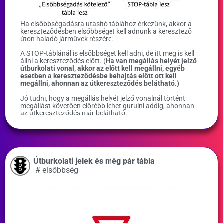
Ha elsőbbségadásra utasító táblához érkezünk, akkor a
kereszteződésben elsőbbséget kell adnunk a keresztező
úton haladó járművek részére.
A STOP-táblánál is elsőbbséget kell adni, de itt meg is kell
állni a kereszteződés előtt. (
Ha van megállás helyét jelző
útburkolati vonal, akkor az előtt kell megállni, egyéb
esetben a kereszteződésbe behajtás előtt ott kell
megállni, ahonnan az útkereszteződés belátható.)
Jó tudni, hogy a megállás helyét jelző vonalnál történt
megállást követően előrébb lehet gurulni addig, ahonnan
az útkereszteződés már belátható.
Útburkolati jelek és még pár tábla
#
elsőbbség