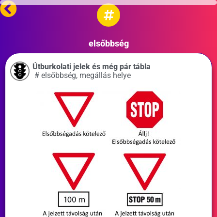
elsőbbség
Útburkolati jelek és még pár tábla
#
elsőbbség
,
megállás helye