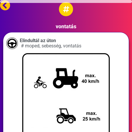
vontatás
Elindultál az úton
#
moped
,
sebesség
,
vontatás