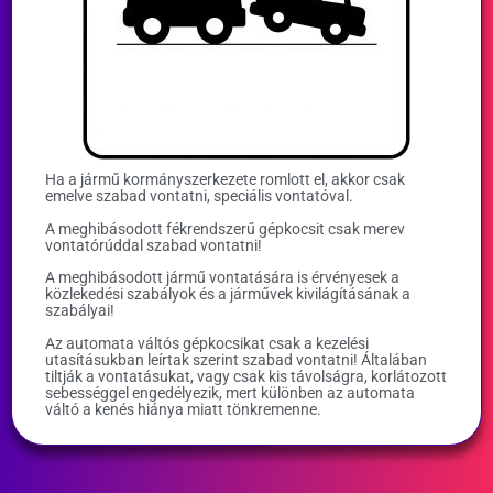
Ha a jármű kormányszerkezete romlott el, akkor csak
emelve szabad vontatni, speciális vontatóval.
A meghibásodott fékrendszerű gépkocsit csak merev
vontatórúddal szabad vontatni!
A meghibásodott jármű vontatására is érvényesek a
közlekedési szabályok és a járművek kivilágításának a
szabályai!
Az automata váltós gépkocsikat csak a kezelési
utasításukban leírtak szerint szabad vontatni! Általában
tiltják a vontatásukat, vagy csak kis távolságra, korlátozott
sebességgel engedélyezik, mert különben az automata
váltó a kenés hiánya miatt tönkremenne.