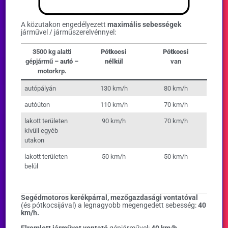
A közutakon engedélyezett
maximális sebességek
járművel / járműszerelvénnyel:
3500 kg alatti
Pótkocsi
Pótkocsi
gépjármű –
autó
–
nélkül
van
motorkrp.
autópályán
130 km/h
80 km/h
autóúton
110 km/h
70 km/h
lakott területen
90 km/h
70 km/h
kívüli egyéb
utakon
lakott területen
50 km/h
50 km/h
belül
Segédmotoros kerékpárral, mezőgazdasági vontatóval
(és pótkocsijával) a legnagyobb megengedett sebesség:
40
km/h.