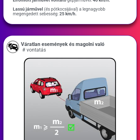
Elromlott járművet vontató
gépjárművel:
40 km/h.
Lassú járművel
(és pótkocsijával) a legnagyobb
megengedett sebesség:
25 km/h.
Váratlan események és magolni való
#
vontatás