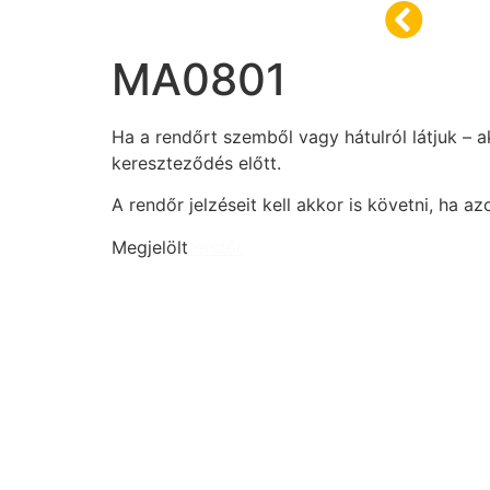
MA0801
Ha a rendőrt szemből vagy hátulról látjuk – aká
kereszteződés előtt.
A rendőr jelzéseit kell akkor is követni, ha az
Megjelölt
rendőr