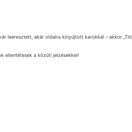
r leeresztett, akár oldalra kinyújtott karokkal – akkor „Til
ok ellentétesek a közúti jelzésekkel!