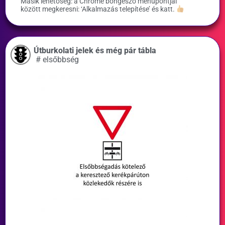
Másik lehetőség: a Chrome böngésző menüpontjai
között megkeresni: ‘Alkalmazás telepítése’ és katt.
Útburkolati jelek és még pár tábla
#
elsőbbség