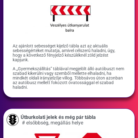
Az ajánlott sebességet kijelző tábla azt az aktuális
sebességértéket mutatja, amivel célszerű haladni, úgy,
hogy a következő fényjelző készüléknél zöld jelzést
kapjunk.
A „Gyermekszállítás” táblával megjelölt álló autóbuszt nem
szabad kikerülni vagy szemből mellette elhaladni, ha
mindkét oldali irányjelzője villog. Többsávos úton azonban
az autóbusz mellett fokozott óvatossággal el szabad
haladni.
Útburkolati jelek és még pár tábla
#
elsőbbség
,
megállás helye