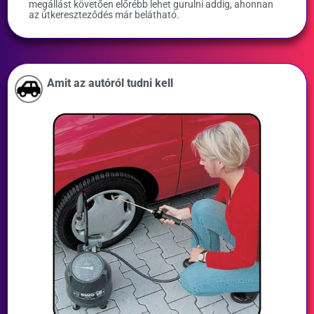
megállást követően előrébb lehet gurulni addig, ahonnan
az útkereszteződés már belátható.
Amit az autóról tudni kell