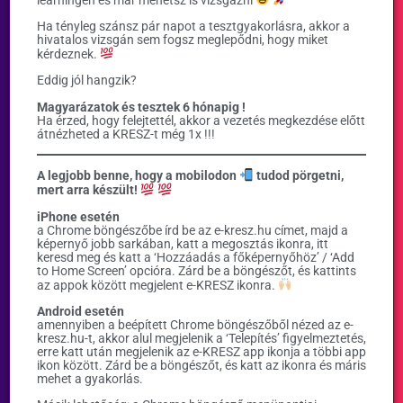
Ha tényleg szánsz pár napot a tesztgyakorlásra, akkor a
hivatalos vizsgán sem fogsz meglepődni, hogy miket
kérdeznek.
Eddig jól hangzik?
Magyarázatok és tesztek 6 hónapig !
Ha érzed, hogy felejtettél, akkor a vezetés megkezdése előtt
átnézheted a KRESZ-t még 1x !!!
A legjobb benne, hogy a mobilodon
tudod pörgetni,
mert arra készült!
iPhone esetén
a Chrome böngészőbe írd be az e-kresz.hu címet, majd a
képernyő jobb sarkában, katt a megosztás ikonra, itt
keresd meg és katt a ‘Hozzáadás a főképernyőhöz’ / ‘Add
to Home Screen’ opcióra. Zárd be a böngészőt, és kattints
az appok között megjelent e-KRESZ ikonra.
Android esetén
amennyiben a beépített Chrome böngészőből nézed az e-
kresz.hu-t, akkor alul megjelenik a ‘Telepítés’ figyelmeztetés,
erre katt után megjelenik az e-KRESZ app ikonja a többi app
ikon között. Zárd be a böngészőt, és katt az ikonra és máris
mehet a gyakorlás.