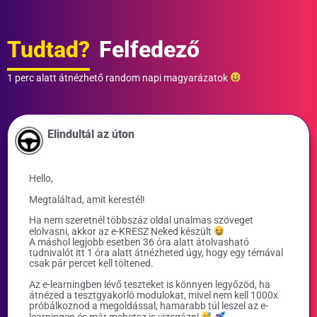
Tudtad?
Felfedező
1 perc alatt átnézhető random napi magyarázatok
Elindultál az úton
Hello,
Megtaláltad, amit kerestél!
Ha nem szeretnél többszáz oldal unalmas szöveget
elolvasni, akkor az e-KRESZ Neked készült
A máshol legjobb esetben 36 óra alatt átolvasható
tudnivalót itt 1 óra alatt átnézheted úgy, hogy egy témával
csak pár percet kell töltened.
Az e-learningben lévő teszteket is könnyen legyőzöd, ha
átnézed a tesztgyakorló modulokat, mivel nem kell 1000x
próbálkoznod a megoldással, hamarabb túl leszel az e-
learningen és már mehetsz is vizsgázni