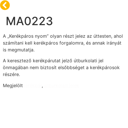
MA0223
A „Kerékpáros nyom” olyan részt jelez az úttesten, ahol
számítani kell kerékpáros forgalomra, és annak irányát
is megmutatja.
A keresztező kerékpárutat jelző útburkolati jel
önmagában nem biztosít elsőbbséget a kerékpárosok
részére.
Megjelölt
kerékpár
,
útburkolati jelek