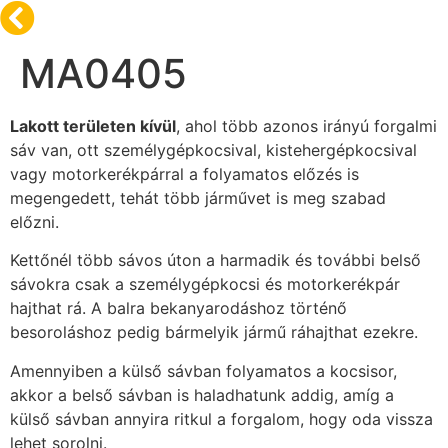
MA0405
Lakott területen kívül
, ahol több azonos irányú forgalmi
sáv van, ott személygépkocsival, kistehergépkocsival
vagy motorkerékpárral a folyamatos előzés is
megengedett, tehát több járművet is meg szabad
előzni.
Kettőnél több sávos úton a harmadik és további belső
sávokra csak a személygépkocsi és motorkerékpár
hajthat rá. A balra bekanyarodáshoz történő
besoroláshoz pedig bármelyik jármű ráhajthat ezekre.
Amennyiben a külső sávban folyamatos a kocsisor,
akkor a belső sávban is haladhatunk addig, amíg a
külső sávban annyira ritkul a forgalom, hogy oda vissza
lehet sorolni.